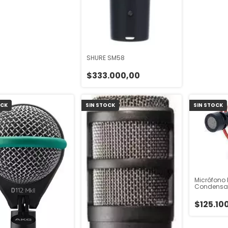
SHURE SM58
$333.000,00
OCK
SIN STOCK
SIN STOCK
Micrófono
Condensad
Color Negr
$125.10