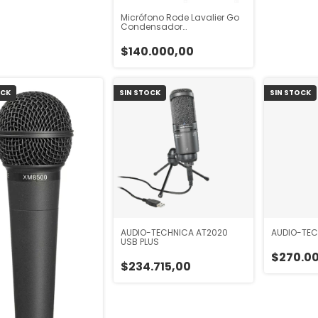
Micrófono Rode Lavalier Go
Condensador
Omnidireccional Color
Negro
$140.000,00
OCK
SIN STOCK
SIN STOCK
AUDIO-TECHNICA AT2020
AUDIO-TEC
USB PLUS
$270.0
$234.715,00