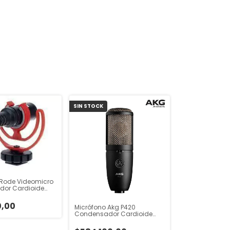
SIN STOCK
 Rode Videomicro
or Cardioide
o
0,00
Micrófono Akg P420
Condensador Cardioide
Color Negro