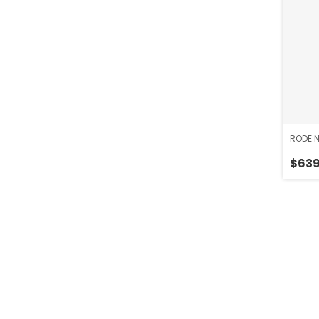
RODE 
$639