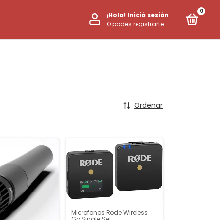
0
¡Hola!
Iniciá sesión
O podés registrarte
Ordenar
Microfonos Rode Wireless
Go Single Set