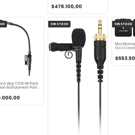
$476.100,00
OCK
SIN STOCK
SIN STOCK
Micrófonos
Go Ii Con
Omnidirec
$553.50
ono Akg C516 Ml Para
eon Bandoneon Piano
s
.000,00