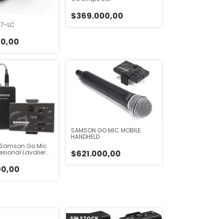
$369.000,00
7-LC
00,00
SAMSON GO MIC MOBILE
HANDHELD
 Samson Go Mic
esional Lavalier
$621.000,00
00,00
SIN STOCK