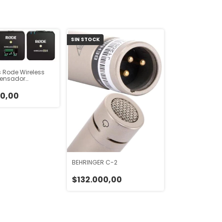
SIN STOCK
 Rode Wireless
densador
cional
0,00
BEHRINGER C-2
$132.000,00