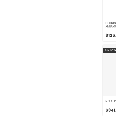
BEHRI
XM850
$126
SIN ST
RODE 
$341