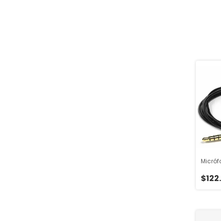
Micró
$122