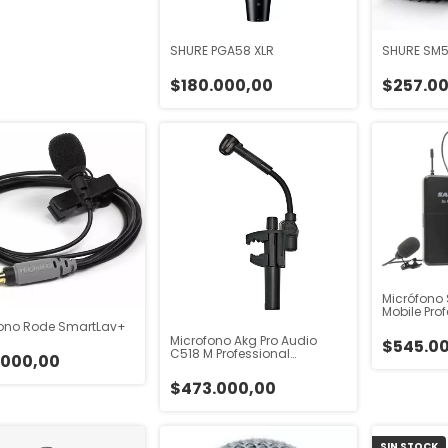
SHURE PGA58 XLR
SHURE SM5
$180.000,00
$257.0
Micrófono
Mobile Prof
Celular
fono Rode SmartLav+
Microfono Akg Pro Audio
$545.0
C518 M Professional
.000,00
Miniature Clamp- Color
Negro
$473.000,00
SIN STOCK