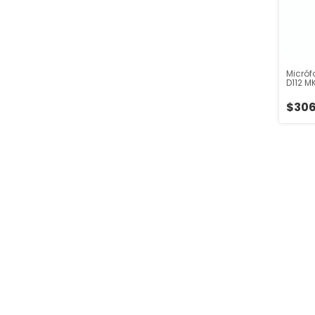
Micró
D112 M
$306