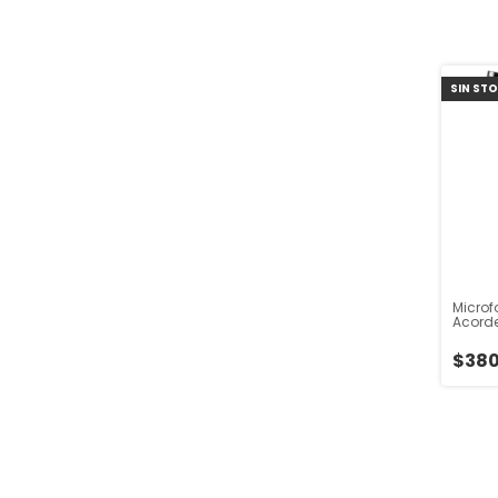
SIN ST
Microf
Acord
Ampli
$380