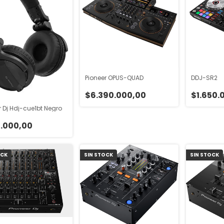
Pioneer OPUS-QUAD
DDJ-SR2
$6.390.000,00
$1.650.
r Dj Hdj-cue1bt Negro
.000,00
OCK
SIN STOCK
SIN STOCK