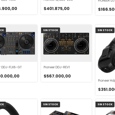
PIONEER DJ
.900,00
$401.875,00
$166.50
OCK
SIN STOCK
SIN STOCK
r DDJ-FLX6-GT
Pioneer DDJ-REV1
20.000,00
$567.000,00
Pioneer Hdj
$351.00
OCK
SIN STOCK
SIN STOCK