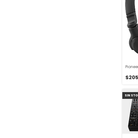
Pionee
$205
SIN ST