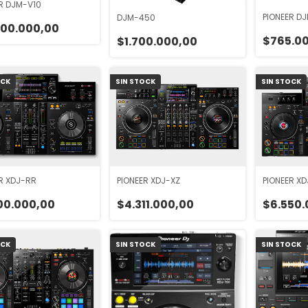
R DJM-V10
PIONEER D
DJM-450
200.000,00
$765.0
$1.700.000,00
OCK
SIN STOCK
SIN STOCK
R XDJ-RR
PIONEER XDJ-XZ
PIONEER X
00.000,00
$4.311.000,00
$6.550.
OCK
SIN STOCK
SIN STOCK