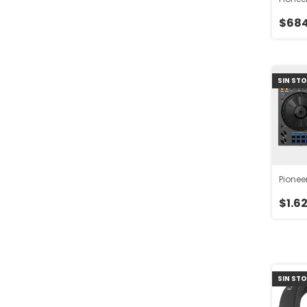
$684
SIN ST
Pionee
$1.6
SIN ST