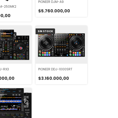
PIONEER DJM-A9
JM-250MK2
$5.760.000,00
00,00
SIN STOCK
DJ-RX3
PIONEER DDJ-1000SRT
000,00
$3.160.000,00