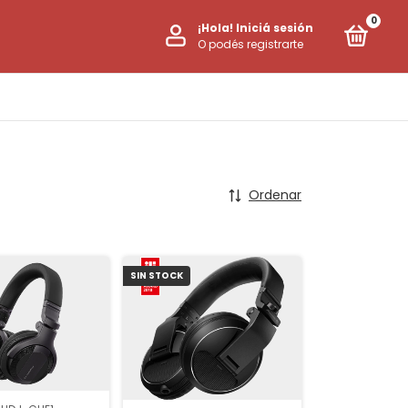
0
¡Hola!
Iniciá sesión
O podés registrarte
Ordenar
SIN STOCK