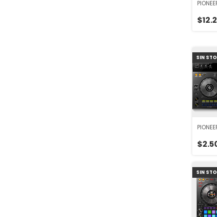
PIONEE
$12.
SIN ST
PIONEE
$2.5
SIN ST