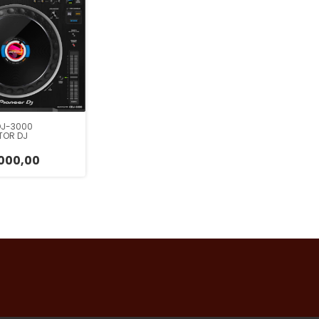
DJ-3000
TOR DJ
000,00