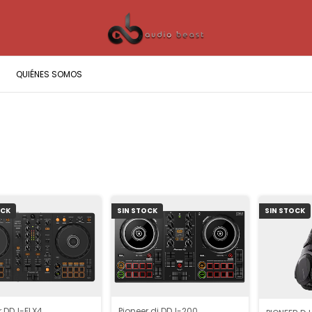
QUIÉNES SOMOS
OCK
SIN STOCK
SIN STOCK
r DDJ-FLX4
Pioneer dj DDJ-200