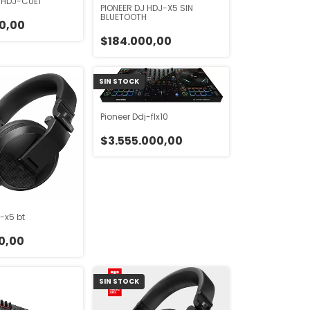
 HDJ-CUE1
PIONEER DJ HDJ-X5 SIN
BLUETOOTH
0,00
$184.000,00
SIN STOCK
Pioneer Ddj-flx10
$3.555.000,00
-x5 bt
0,00
SIN STOCK