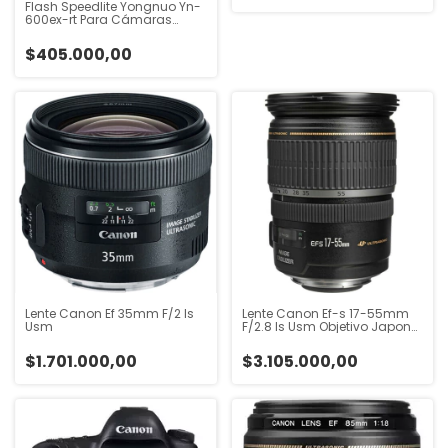
Flash Speedlite Yongnuo Yn-
600ex-rt Para Cámaras
Réflex Digitales Canon
$405.000,00
Lente Canon Ef 35mm F/2 Is
Lente Canon Ef-s 17-55mm
Usm
F/2.8 Is Usm Objetivo Japon
Gtia
$1.701.000,00
$3.105.000,00