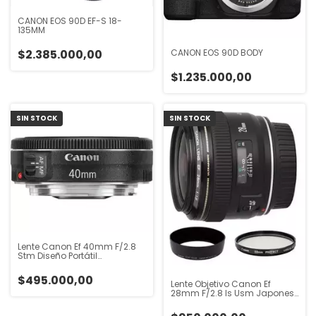
CANON EOS 90D EF-S 18-
135MM
CANON EOS 90D BODY
$2.385.000,00
$1.235.000,00
SIN STOCK
SIN STOCK
Lente Canon Ef 40mm F/2.8
Stm Diseño Portátil
Autoenfoque
$495.000,00
Lente Objetivo Canon Ef
28mm F/2.8 Is Usm Japones
2019