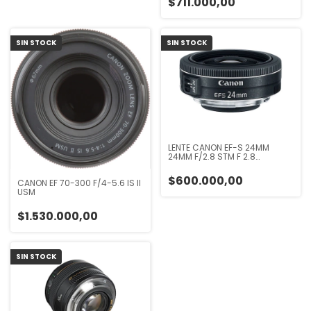
$711.000,00
SIN STOCK
SIN STOCK
LENTE CANON EF-S 24MM
24MM F/2.8 STM F 2.8
OBJETIVO
$600.000,00
CANON EF 70-300 F/4-5.6 IS II
USM
$1.530.000,00
SIN STOCK