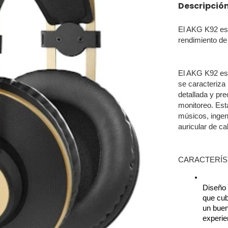
Descripció
El AKG K92 es 
rendimiento de
El AKG K92 es 
se caracteriza
detallada y pr
monitoreo. Est
músicos, ingen
auricular de ca
CARACTERÍS
Diseño 
que cub
un buen
experie