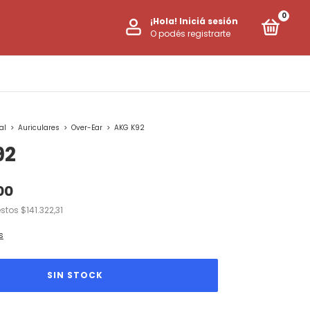
0
¡Hola!
Iniciá sesión
O podés registrarte
al
>
Auriculares
>
Over-Ear
>
AKG K92
92
00
estos
$141.322,31
s