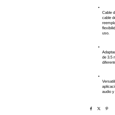
Cable d
cable d
reempla
flexibil
uso.
Adaptad
de 3.5 
diferen
Versati
aplicac
audio y