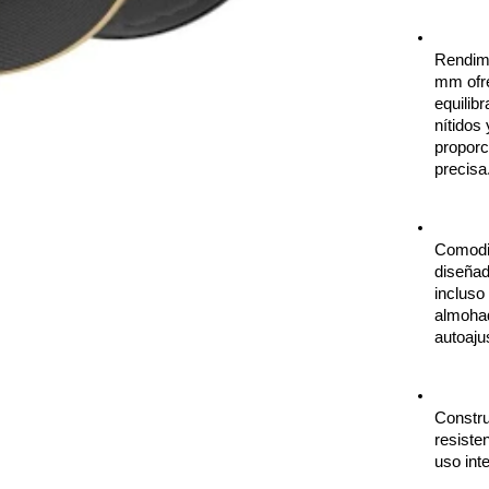
Rendimi
mm ofre
equilib
nítidos 
proporc
precisa
Comodid
diseñad
incluso
almohad
autoaju
Constru
resiste
uso int