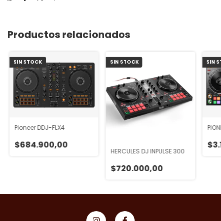
Productos relacionados
SIN STOCK
SIN STOCK
SIN 
Pioneer DDJ-FLX4
PION
$684.900,00
$3.
HERCULES DJ INPULSE 300
$720.000,00