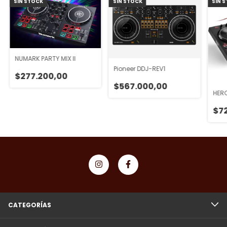
SIN STOCK
SIN STOCK
SIN 
NUMARK PARTY MIX II
Pioneer DDJ-REV1
$277.200,00
$567.000,00
HERC
$7
CATEGORÍAS